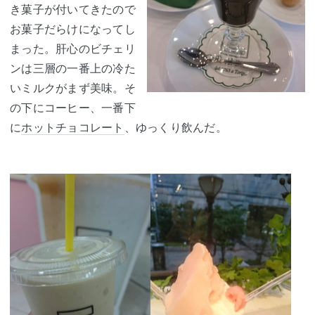
き菓子が付いてきたので
お菓子だらけになってし
まった。肝心のビチェリ
ンは三層の一番上の冷た
いミルクがまず美味。そ
の下にコーヒー、一番下
に
ホットチョコレート
、ゆっくり飲んだ。