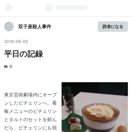
双子座殺人事件
読者になる
2018
-
08
-
09
平日の記録
食
東京芸術劇場
内にオープ
ンしたビチェリンへ。看
板メニューのビチェリン
とタルトのセットを頼ん
だら、ビチェリンにも焼