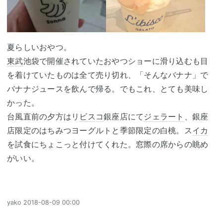
夏らしいおやつ。
東武
池袋で開催されていたおやつショーに滑り込むも目
を着けていたものは全て売り切れ、「そんなバナナ」で
バナナジュースを飲んで帰る。でもこれ、とても美味し
かった。
台風直前の夕方はリ
ビスコ
銀座店にて
ジェラート
、銀座
店限定のはちみつヨーグルトと季節限定の白桃。ス
イカ
を試食にちょこっと付けてくれた。窓際の席からの眺め
がいい。
yako
2018-08-09 00:00