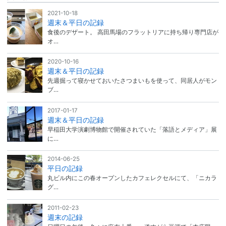
2021-10-18
週末＆平日の記録
食後のデザート。 高田馬場のフラットリアに持ち帰り専門店が
オ…
2020-10-16
週末＆平日の記録
先週掘って寝かせておいたさつまいもを使って、同居人がモン
ブ…
2017-01-17
週末＆平日の記録
早稲田大学演劇博物館で開催されていた「落語とメディア」展
に…
2014-06-25
平日の記録
丸ビル内にこの春オープンしたカフェレクセルにて、「ニカラ
グ…
2011-02-23
週末の記録